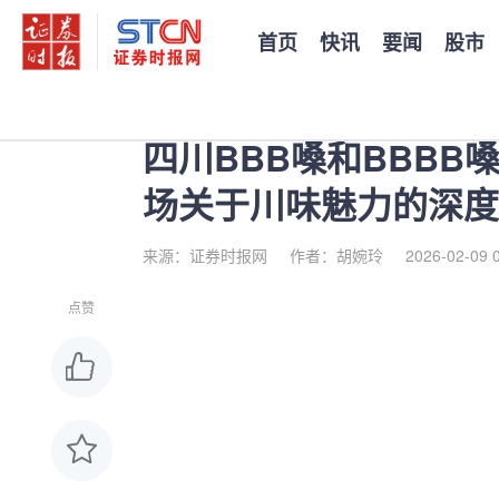
首页
快讯
要闻
股市
您当前的位置：
证券时报
>
公司
>
正文
四川BBB嗓和BBB
场关于川味魅力的深度
来源：证券时报网
作者：胡婉玲
2026-02-09 
点赞