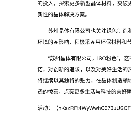
的投入，探索更多新型晶体材料，突破
新性的晶体解决方案。
苏州晶体有限公司也关注绿色制造
环境的🔥影响，积极采🔥用环保材料和
“苏州晶体有限公司，ISO粉色”，
诺，对创新的追求，以及对美好生活的
将继续以其独特的魅力，在晶体制造领
透的惊喜，点亮更多生活与科技的美好
活动：【
hKszRFt4WyWwhC373uUSCF