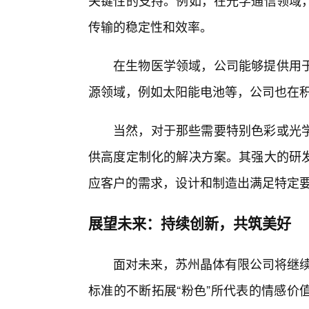
关键性的支持。例如，在光学通信领域，
传输的稳定性和效率。
在生物医学领域，公司能够提供用
源领域，例如太阳能电池等，公司也在
当然，对于那些需要特别色彩或光
供高度定制化的解决方案。其强大的研
应客户的需求，设计和制造出满足特定
展望未来：持续创新，共筑美好
面对未来，苏州晶体有限公司将继续
标准的不断拓展“粉色”所代表的情感价