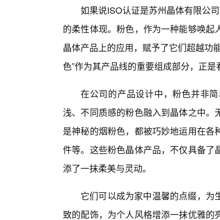
如果说ISO认证是苏州晶体有限公
的柔性体现。粉色，作为一种能够唤起
晶体产品上的应用，赋予了它们超越功能
色”作为其产品线的重要组成部分，正是
在公司的产品设计中，粉色并非简
浅、不同质感的粉色融入到晶体之中。
是神秘的烟粉色，都被巧妙地运用在各
件等。这些粉色晶体产品，不仅具备了
添了一抹柔美与灵动。
它们可以成为家中温馨的点缀，为
致的配饰，为个人风格增添一抹优雅的