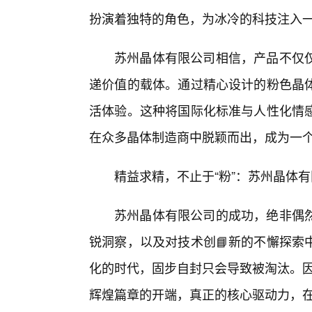
扮演着独特的角色，为冰冷的科技注入
苏州晶体有限公司相信，产品不仅仅
递价值的载体。通过精心设计的粉色晶
活体验。这种将国际化标准与人性化情
在众多晶体制造商中脱颖而出，成为一
精益求精，不止于“粉”：苏州晶体
苏州晶体有限公司的成功，绝非偶
锐洞察，以及对技术创📘新的不懈探索
化的时代，固步自封只会导致被淘汰。因
辉煌篇章的开端，真正的核心驱动力，